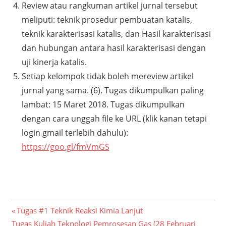
Review atau rangkuman artikel jurnal tersebut
meliputi: teknik prosedur pembuatan katalis,
teknik karakterisasi katalis, dan Hasil karakterisasi
dan hubungan antara hasil karakterisasi dengan
uji kinerja katalis.
Setiap kelompok tidak boleh mereview artikel
jurnal yang sama. (6). Tugas dikumpulkan paling
lambat: 15 Maret 2018. Tugas dikumpulkan
dengan cara unggah file ke URL (klik kanan tetapi
login gmail terlebih dahulu):
https://goo.gl/fmVmGS
Post
Previous
Tugas #1 Teknik Reaksi Kimia Lanjut
Next
Post:
Tugas Kuliah Teknologi Pemrosesan Gas (28 Februari