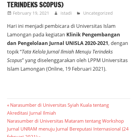
TERINDEKS SCOPUS)
February 19, 2021
istadi
Uncategorized
Hari ini menjadi pembicara di Universitas Islam
Lamongan pada kegiatan
Klinik Pengembangan
dan Pengelolaan Jurnal UNISLA 2020-2021
, dengan
topik “
Tata Kelola Jurnal Ilmiah Menuju Terindeks
Scopus
” yang diselenggarakan oleh LPPM Universitas
Islam Lamongan (Online, 19 Februari 2021).
Post
Previous
Narasumber di Universitas Syiah Kuala tentang
Post:
Akreditasi Jurnal Ilmiah
navigation
Next
Narasumber di Universitas Mataram tentang Workshop
Post:
Jurnal UNRAM menuju Jurnal Bereputasi Internasional (24
februari 2021)