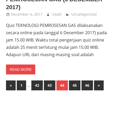
2017)
December 6, 2017
istadi
Uncategorized
Quiz TEKNOLOGI PEMROSESAN GAS dilaksanakan
secara online pada tanggal 6 Desember 2017) pada
jam 15.00 WIB. Waktu total pengerjaan quiz online
adalah 25 menit terhitung mulai jam 15.00 WIB.
Adapun URL dari masing-masing soal adalah
READ MORE
Posts
Previous
…
Next
«
1
42
43
44
45
46
»
Posts
Posts
pagination