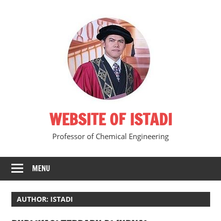
Skip
to
content
WEBSITE OF ISTADI
Professor of Chemical Engineering
MENU
AUTHOR:
ISTADI